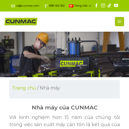
Skip
cs@cunmac.com
0981 402 902
Tiếng Việt
to
content
Trang chủ
/ Nhà máy
Nhà máy của CUNMAC
Với kinh nghiệm hơn 15 năm của chúng tôi
trong việc sản xuất máy cán tôn là kết quả của