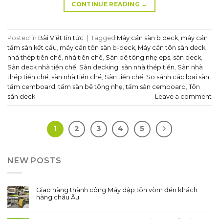
CONTINUE READING
→
Posted in
Bài Viết tin tức
|
Tagged
Máy cán sàn b deck
,
máy cán
tấm sàn kết cấu
,
máy cán tôn sàn b-deck
,
Máy cán tôn sàn deck
,
nhà thép tiền chế
,
nhà tiền chế
,
Sàn bê tông nhẹ eps
,
sàn deck
,
Sàn deck nhà tiền chế
,
Sàn decking
,
sàn nhà thép tiền
,
Sàn nhà
thép tiền chế
,
sàn nhà tiền ché
,
Sàn tiền chế
,
So sánh các loại sàn
,
tấm cemboard
,
tấm sàn bê tông nhẹ
,
tấm sàn cemboard
,
Tôn
sàn deck
Leave a comment
1
2
3
4
5
NEW POSTS
Giao hàng thành công Máy dập tôn vòm đến khách
hàng châu Âu