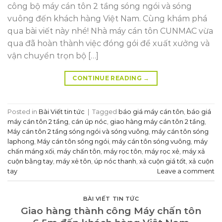
công bộ máy cán tôn 2 tầng sóng ngói và sóng
vuông đến khách hàng Việt Nam. Cùng khám phá
qua bài viết này nhé! Nhà máy cán tôn CUNMAC vừa
qua đã hoàn thành việc đóng gói để xuất xưởng và
vận chuyển trọn bộ […]
CONTINUE READING
→
Posted in
Bài Viết tin tức
|
Tagged
báo giá máy cán tôn
,
báo giá
máy cán tôn 2 tầng
,
cán úp nóc
,
giao hàng máy cán tôn 2 tầng
,
Máy cán tôn 2 tầng sóng ngói và sóng vuông
,
máy cán tôn sóng
laphong
,
Máy cán tôn sóng ngói
,
máy cán tôn sóng vuông
,
máy
chấn máng xối
,
máy chấn tôn
,
máy rọc tôn
,
máy rọc xẻ
,
máy xả
cuộn bằng tay
,
máy xẻ tôn
,
úp nóc thanh
,
xả cuộn giá tốt
,
xả cuộn
tay
Leave a comment
BÀI VIẾT TIN TỨC
Giao hàng thành công Máy chấn tôn