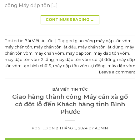
công Máy dập tôn […]
CONTINUE READING
→
Posted in
Bài Viết tin tức
|
Tagged
giao hàng máy dập tôn vòm
,
máy chấn tôn
,
máy chấn tôn lật đầu
,
máy chấn tôn lật đứng
,
máy
chấn tôn vòm
,
máy chấn vòm
,
may dap ton
,
máy dập tôn vòm
,
máy dập tôn vòm 2 tầng
,
máy dập tôn vòm có lật đứng
,
máy dập
tôn vòm tạo hình chữ S
,
máy dập tôn vòm tự động
,
máy dập vòm
Leave a comment
BÀI VIẾT TIN TỨC
Giao hàng thành công Máy cán xà gồ
có đột lỗ đến Khách hàng tỉnh Bình
Phước
POSTED ON
2 THÁNG 5, 2024
BY
ADMIN