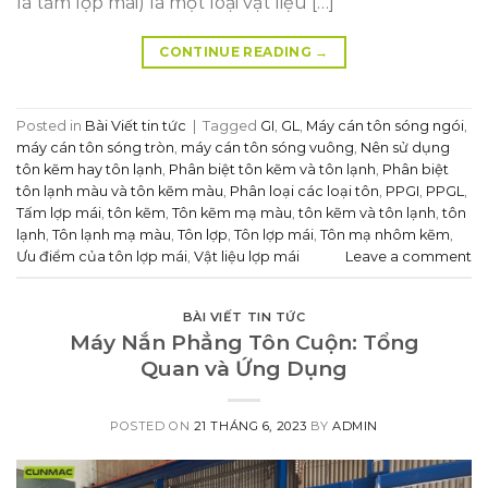
là tấm lợp mái) là một loại vật liệu […]
CONTINUE READING
→
Posted in
Bài Viết tin tức
|
Tagged
GI
,
GL
,
Máy cán tôn sóng ngói
,
máy cán tôn sóng tròn
,
máy cán tôn sóng vuông
,
Nên sử dụng
tôn kẽm hay tôn lạnh
,
Phân biệt tôn kẽm và tôn lạnh
,
Phân biệt
tôn lạnh màu và tôn kẽm màu
,
Phân loại các loại tôn
,
PPGI
,
PPGL
,
Tấm lợp mái
,
tôn kẽm
,
Tôn kẽm mạ màu
,
tôn kẽm và tôn lạnh
,
tôn
lạnh
,
Tôn lạnh mạ màu
,
Tôn lợp
,
Tôn lợp mái
,
Tôn mạ nhôm kẽm
,
Ưu điểm của tôn lợp mái
,
Vật liệu lợp mái
Leave a comment
BÀI VIẾT TIN TỨC
Máy Nắn Phẳng Tôn Cuộn: Tổng
Quan và Ứng Dụng
POSTED ON
21 THÁNG 6, 2023
BY
ADMIN