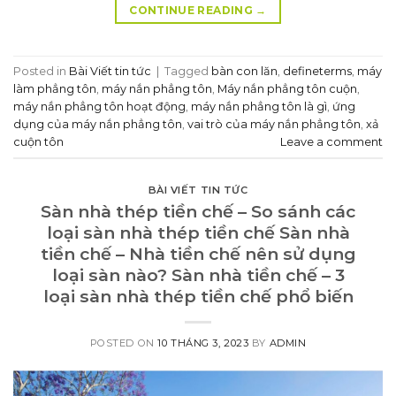
CONTINUE READING
→
Posted in
Bài Viết tin tức
|
Tagged
bàn con lăn
,
defineterms
,
máy
làm phẳng tôn
,
máy nắn phẳng tôn
,
Máy nắn phẳng tôn cuộn
,
máy nắn phẳng tôn hoạt động
,
máy nắn phẳng tôn là gì
,
ứng
dụng của máy nắn phẳng tôn
,
vai trò của máy nắn phẳng tôn
,
xả
cuộn tôn
Leave a comment
BÀI VIẾT TIN TỨC
Sàn nhà thép tiền chế – So sánh các
loại sàn nhà thép tiền chế Sàn nhà
tiền chế – Nhà tiền chế nên sử dụng
loại sàn nào? Sàn nhà tiền chế – 3
loại sàn nhà thép tiền chế phổ biến
POSTED ON
10 THÁNG 3, 2023
BY
ADMIN