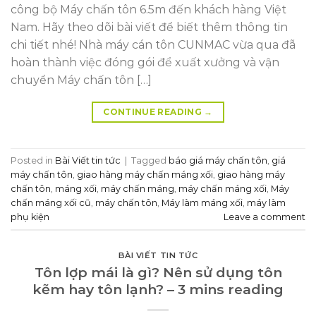
công bộ Máy chấn tôn 6.5m đến khách hàng Việt
Nam. Hãy theo dõi bài viết để biết thêm thông tin
chi tiết nhé! Nhà máy cán tôn CUNMAC vừa qua đã
hoàn thành việc đóng gói để xuất xưởng và vận
chuyển Máy chấn tôn […]
CONTINUE READING
→
Posted in
Bài Viết tin tức
|
Tagged
báo giá máy chấn tôn
,
giá
máy chấn tôn
,
giao hàng máy chấn máng xối
,
giao hàng máy
chấn tôn
,
máng xối
,
máy chấn máng
,
máy chấn máng xối
,
Máy
chấn máng xối cũ
,
máy chấn tôn
,
Máy làm máng xối
,
máy làm
phụ kiện
Leave a comment
BÀI VIẾT TIN TỨC
Tôn lợp mái là gì? Nên sử dụng tôn
kẽm hay tôn lạnh? – 3 mins reading