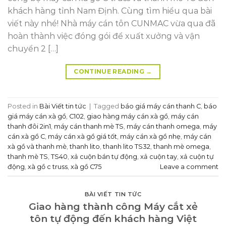
khách hàng tỉnh Nam Định. Cùng tìm hiểu qua bài
viết này nhé! Nhà máy cán tôn CUNMAC vừa qua đã
hoàn thành việc đóng gói để xuất xưởng và vận
chuyển 2 […]
CONTINUE READING
→
Posted in
Bài Viết tin tức
|
Tagged
báo giá máy cán thanh C
,
báo
giá máy cán xà gồ
,
C102
,
giao hàng máy cán xà gồ
,
máy cán
thanh đôi 2in1
,
máy cán thanh mè TS
,
máy cán thanh omega
,
máy
cán xà gồ C
,
máy cán xà gồ giá tốt
,
máy cán xà gồ nhẹ
,
máy cán
xà gồ và thanh mè
,
thanh lito
,
thanh lito TS32
,
thanh mè omega
,
thanh mè TS
,
TS40
,
xả cuộn bán tự động
,
xả cuộn tay
,
xả cuộn tự
động
,
xà gồ c truss
,
xà gồ C75
Leave a comment
BÀI VIẾT TIN TỨC
Giao hàng thành công Máy cắt xẻ
tôn tự động đến khách hàng Việt