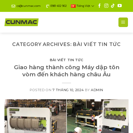
Skip
cs@cunmac.com
0981 402 902
Tiếng Việt
to
content
CATEGORY ARCHIVES:
BÀI VIẾT TIN TỨC
BÀI VIẾT TIN TỨC
Giao hàng thành công Máy dập tôn
vòm đến khách hàng châu Âu
POSTED ON
7 THÁNG 10, 2024
BY
ADMIN