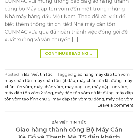
CUNMAC vui mừng thông báo đã giao hàng thành
công bộ Máy dập tôn vòm đến một trong những
Nhà máy hàng đầu Việt Nam. Theo dõi bài viết để
biết thêm thông tin chi tiết! Nhà máy cán tôn
CUNMAC vừa qua đã hoàn thành việc đóng gói để
xuất xưởng và vận chuyển […]
CONTINUE READING
→
Posted in
Bài Viết tin tức
|
Tagged
giao hàng máy dập tôn vòm
,
máy chấn tôn
,
máy chấn tôn lật đầu
,
máy chấn tôn lật đứng
,
máy
chấn tôn vòm
,
máy chấn vòm
,
may dap ton
,
máy dập tôn vòm
,
máy dập tôn vòm 2 tầng
,
máy dập tôn vòm có lật đứng
,
máy dập
tôn vòm tạo hình chữ S
,
máy dập tôn vòm tự động
,
máy dập vòm
Leave a comment
BÀI VIẾT TIN TỨC
Giao hàng thành công Bộ Máy Cán
Xà Gồ và Thanh Mè TS đến khách