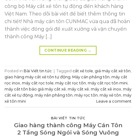
công bộ Máy cắt xẻ tôn tự động đến khách hàng
Việt Nam. Theo dõi bài viết để biết thêm thông tin
chi tiết! Nhà máy cán tôn CUNMAC vừa qua đã hoàn
thành việc đóng gói để xuất xưởng và vận chuyển
thành công Máy […]
CONTINUE READING
→
Posted in
Bài Viết tin tức
|
Tagged
cắt xẻ tole
,
giá máy cắt xẻ tôn
,
giao hàng máy cắt xẻ tôn tự động
,
Máy cán phẳng tôn
,
máy cắt
rọc inox
,
máy cắt rọc tole
,
máy cắt rọc tôn
,
máy cắt rọc tôn mini
,
máy cắt tôn báo giá máy cắt xẻ
,
máy cắt xẻ
,
máy cắt xẻ inox
,
máy
cắt xẻ tự động
,
máy nắn phẳng tôn
,
máy rọc tôn
,
máy xẻ tôn
,
máy
xẻ tôn mini
Leave a comment
BÀI VIẾT TIN TỨC
Giao hàng thành công Máy Cán Tôn
2 Tầng Sóng Ngói và Sóng Vuông