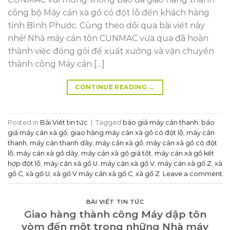
công bộ Máy cán xà gồ có đột lỗ đến khách hàng
tỉnh Bình Phước. Cùng theo dõi qua bài viết này
nhé! Nhà máy cán tôn CUNMAC vừa qua đã hoàn
thành việc đóng gói để xuất xưởng và vận chuyển
thành công Máy cán […]
CONTINUE READING
→
Posted in
Bài Viết tin tức
|
Tagged
báo giá máy cán thanh
,
báo
giá máy cán xà gồ
,
giao hàng máy cán xà gồ có đột lỗ
,
máy cán
thanh
,
máy cán thanh dày
,
máy cán xà gồ
,
máy cán xà gồ có đột
lỗ
,
máy cán xà gồ dày
,
máy cán xà gồ giá tốt
,
máy cán xà gồ kết
hợp đột lỗ
,
máy cán xà gồ U
,
máy cán xà gồ V
,
máy cán xà gồ Z
,
xà
gồ C
,
xà gồ U
,
xà gồ V máy cán xà gồ C
,
xà gồ Z
Leave a comment
BÀI VIẾT TIN TỨC
Giao hàng thành công Máy dập tôn
vòm đến một trong những Nhà máy