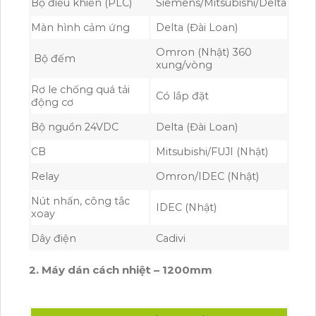
Bộ điều khiển (PLC)
Siemens/Mitsubishi/Delta
Màn hình cảm ứng
Delta (Đài Loan)
Omron (Nhật) 360
Bộ đếm
xung/vòng
Rơ le chống quá tải
Có lắp đặt
động cơ
Bộ nguồn 24VDC
Delta (Đài Loan)
CB
Mitsubishi/FUJI (Nhật)
Relay
Omron/IDEC (Nhật)
Nút nhấn, công tắc
IDEC (Nhật)
xoay
Dây điện
Cadivi
2. Máy dán cách nhiệt – 1200mm