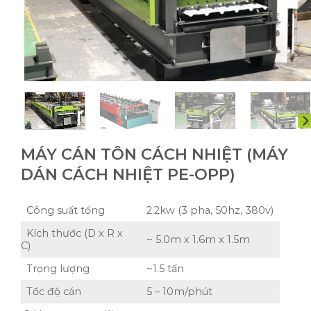
MÁY CÁN TÔN CÁCH NHIỆT (MÁY
DÁN CÁCH NHIỆT PE-OPP)
Công suất tổng
2.2kw (3 pha, 50hz, 380v)
Kích thước (D x R x
~ 5.0m x 1.6m x 1.5m
C)
Trọng lượng
~1.5 tấn
Tốc độ cán
5 – 10m/phút