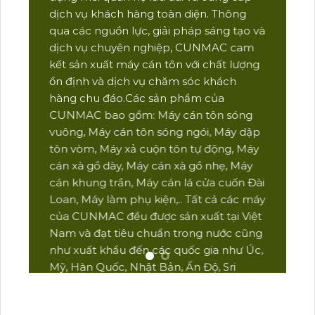
cán
dịch vụ khách hàng toàn diện. Thông
Nam
qua các nguồn lực, giải pháp sáng tạo và
kỹ 
dịch vụ chuyên nghiệp, CUNMAC cam
CUN
kết sản xuất máy cán tôn với chất lượng
hàn
ổn định và dịch vụ chăm sóc khách
dịc
hàng chu đáo.Các sản phẩm của
sư 
CUNMAC
bao gồm: Máy cán tôn sóng
dịc
vuông, Máy cán tôn sóng ngói, Máy dập
yên
tôn vòm, Máy xả cuộn tôn tự động, Máy
gia
cán xà gồ dày, Máy cán xà gồ nhẹ, Máy
hàn
cán khung trần, Máy cán lá cửa cuốn Đài
xuy
Loan, Máy làm phụ kiện,.. Tất cả các máy
của CUNMAC đều được sản xuất tại Việt
Nam và đạt tiêu chuẩn trong nước cũng
như xuất khẩu đến các quốc gia như Úc,
Mỹ, Hàn Quốc, Nhật Bản, Ấn Độ, Sri
Lanka, Thái Lan, Indonesia, Myanmar,
Philippines,…