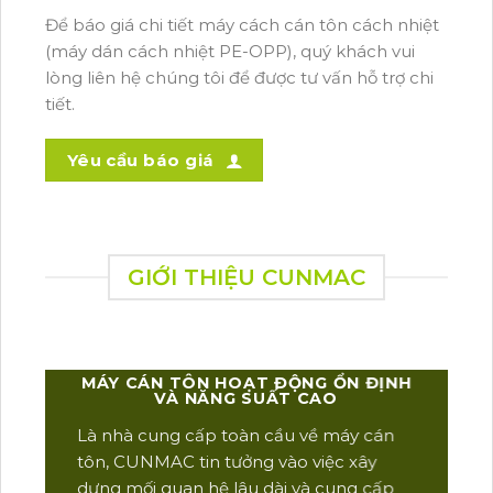
Để báo giá chi tiết máy cách cán tôn cách nhiệt
(máy dán cách nhiệt PE-OPP), quý khách vui
lòng liên hệ chúng tôi để được tư vấn hỗ trợ chi
tiết.
Yêu cầu báo giá
GIỚI THIỆU CUNMAC
MÁY CÁN TÔN HOẠT ĐỘNG ỔN ĐỊNH
VÀ NĂNG SUẤT CAO
Là nhà cung cấp toàn cầu về máy cán
Là 
tôn,
CUNMAC
tin tưởng vào việc xây
tro
dựng mối quan hệ lâu dài và cung cấp