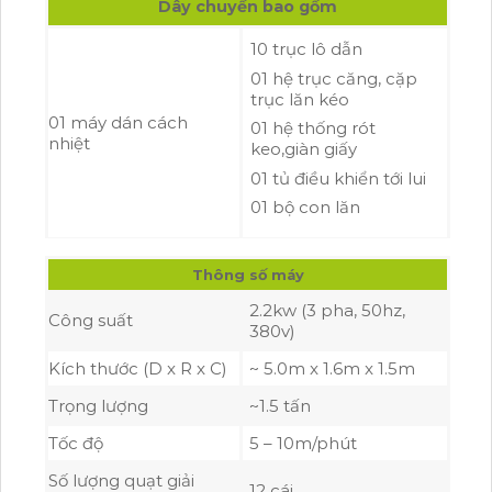
Dây chuyền bao gồm
10 trục lô dẫn
01 hệ trục căng, cặp
trục lăn kéo
01 máy dán cách
01 hệ thống rót
nhiệt
keo,giàn giấy
01 tủ điều khiển tới lui
01 bộ con lăn
Thông số máy
2.2kw (3 pha, 50hz,
Công suất
380v)
Kích thước (D x R x C)
~ 5.0m x 1.6m x 1.5m
Trọng lượng
~1.5 tấn
Tốc độ
5 – 10m/phút
Số lượng quạt giải
12 cái