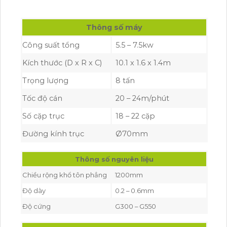
Thông số máy
Công suất tổng
5.5 – 7.5kw
Kích thước (D x R x C)
10.1 x 1.6 x 1.4m
Trọng lượng
8 tấn
Tốc độ cán
20 – 24m/phút
Số cặp trục
18 – 22 cặp
Đường kính trục
Ø70mm
Thông số nguyên liệu
Chiều rộng khổ tôn phẳng
1200mm
Độ dày
0.2 – 0.6mm
Độ cứng
G300 – G550