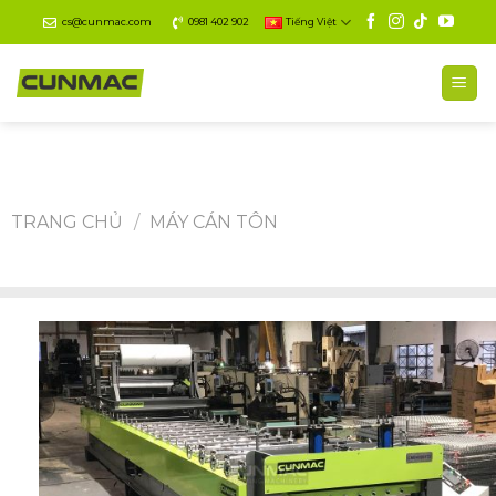
Skip
cs@cunmac.com
0981 402 902
Tiếng Việt
to
content
TRANG CHỦ
/
MÁY CÁN TÔN