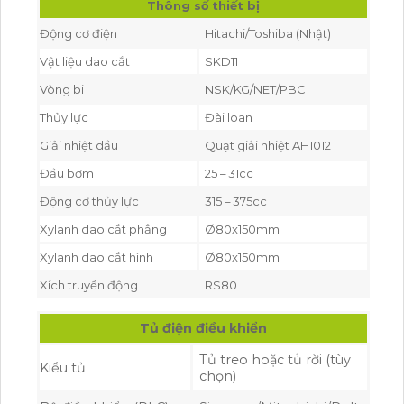
Thông số thiết bị
Động cơ điện
Hitachi/Toshiba (Nhật)
Vật liệu dao cắt
SKD11
Vòng bi
NSK/KG/NET/PBC
Thủy lực
Đài loan
Giải nhiệt dầu
Quạt giải nhiệt AH1012
Đầu bơm
25 – 31cc
Động cơ thủy lực
315 – 375cc
Xylanh dao cắt phẳng
Ø80x150mm
Xylanh dao cắt hình
Ø80x150mm
Xích truyền động
RS80
Tủ điện điều khiển
Tủ treo hoặc tủ rời (tùy
Kiểu tủ
chọn)