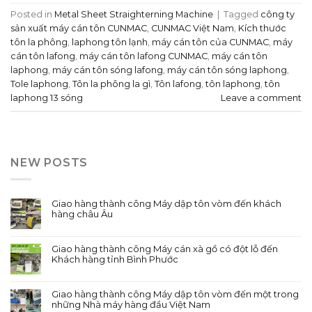
Posted in
Metal Sheet Straighterning Machine
|
Tagged
công ty
sản xuất máy cán tôn CUNMAC
,
CUNMAC Việt Nam
,
Kích thước
tôn la phông
,
laphong tôn lạnh
,
máy cán tôn của CUNMAC
,
máy
cán tôn lafong
,
máy cán tôn lafong CUNMAC
,
máy cán tôn
laphong
,
máy cán tôn sóng lafong
,
máy cán tôn sóng laphong
,
Tole laphong
,
Tôn la phông la gì
,
Tôn lafong
,
tôn laphong
,
tôn
laphong 13 sóng
Leave a comment
NEW POSTS
Giao hàng thành công Máy dập tôn vòm đến khách
hàng châu Âu
Giao hàng thành công Máy cán xà gồ có đột lỗ đến
Khách hàng tỉnh Bình Phước
Giao hàng thành công Máy dập tôn vòm đến một trong
những Nhà máy hàng đầu Việt Nam