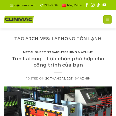
Skip
cs@cunmac.com
0981 402 902
Tiếng Việt
to
content
TAG ARCHIVES:
LAPHONG TÔN LẠNH
METAL SHEET STRAIGHTERNING MACHINE
Tôn Lafong – Lựa chọn phù hợp cho
công trình của bạn
POSTED ON
20 THÁNG 12, 2021
BY
ADMIN