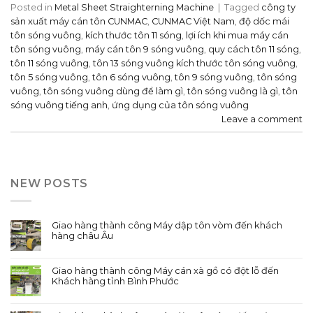
Posted in
Metal Sheet Straighterning Machine
|
Tagged
công ty
sản xuất máy cán tôn CUNMAC
,
CUNMAC Việt Nam
,
độ dốc mái
tôn sóng vuông
,
kích thước tôn 11 sóng
,
lợi ích khi mua máy cán
tôn sóng vuông
,
máy cán tôn 9 sóng vuông
,
quy cách tôn 11 sóng
,
tôn 11 sóng vuông
,
tôn 13 sóng vuông kích thước tôn sóng vuông
,
tôn 5 sóng vuông
,
tôn 6 sóng vuông
,
tôn 9 sóng vuông
,
tôn sóng
vuông
,
tôn sóng vuông dùng để làm gì
,
tôn sóng vuông là gì
,
tôn
sóng vuông tiếng anh
,
ứng dụng của tôn sóng vuông
Leave a comment
NEW POSTS
Giao hàng thành công Máy dập tôn vòm đến khách
hàng châu Âu
Giao hàng thành công Máy cán xà gồ có đột lỗ đến
Khách hàng tỉnh Bình Phước