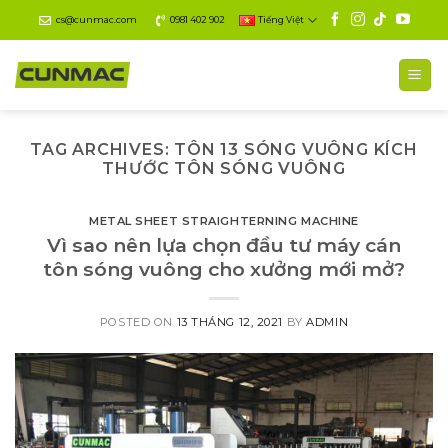
Skip
cs@cunmac.com
0981 402 902
Tiếng Việt
to
content
TAG ARCHIVES:
TÔN 13 SÓNG VUÔNG KÍCH
THƯỚC TÔN SÓNG VUÔNG
METAL SHEET STRAIGHTERNING MACHINE
Vì sao nên lựa chọn đầu tư máy cán
tôn sóng vuông cho xưởng mới mở?
POSTED ON
13 THÁNG 12, 2021
BY
ADMIN