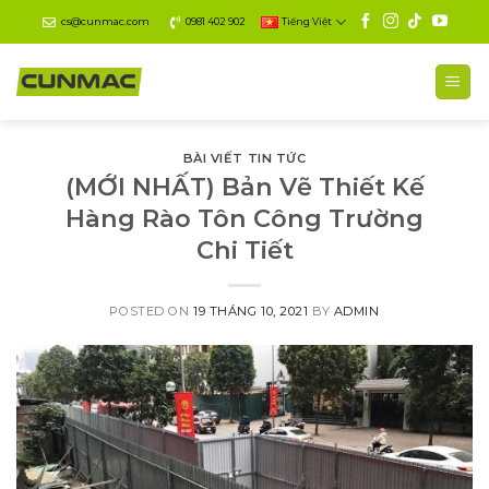
Skip
cs@cunmac.com
0981 402 902
Tiếng Việt
to
content
BÀI VIẾT TIN TỨC
(MỚI NHẤT) Bản Vẽ Thiết Kế
Hàng Rào Tôn Công Trường
Chi Tiết
POSTED ON
19 THÁNG 10, 2021
BY
ADMIN