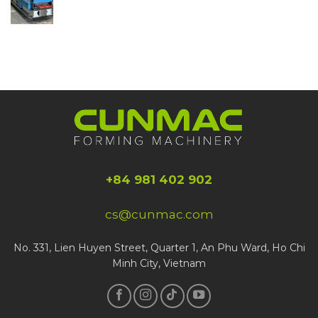
+84 981 402 902
cs@cunmac.com
No. 331, Lien Huyen Street, Quarter 1, An Phu Ward, Ho Chi
Minh City, Vietnam