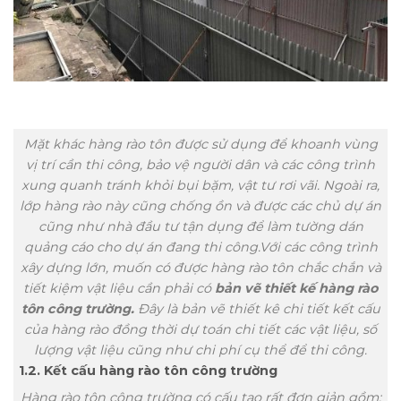
Mặt khác hàng rào tôn được sử dụng để khoanh vùng
vị trí cần thi công, bảo vệ người dân và các công trình
xung quanh tránh khỏi bụi bặm, vật tư rơi vãi. Ngoài ra,
lớp hàng rào này cũng chống ồn và được các chủ dự án
cũng như nhà đầu tư tận dụng để làm tường dán
quảng cáo cho dự án đang thi công.Với các công trình
xây dựng lớn, muốn có được hàng rào tôn chắc chắn và
tiết kiệm vật liệu cần phải có
bản vẽ thiết kế hàng rào
tôn công trường.
Đây là bản vẽ thiết kê chi tiết kết cấu
của hàng rào đồng thời dự toán chi tiết các vật liệu, số
lượng vật liệu cũng như chi phí cụ thể để thi công.
1.2. Kết cấu hàng rào tôn công trường
Hàng rào tôn công trường có cấu tạo rất đơn giản gồm: