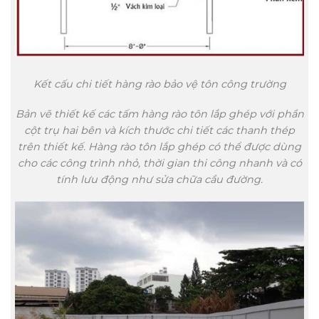
Kết cấu chi tiết hàng rào bảo vệ tôn công trường
Bản vẽ thiết kế các tấm hàng rào tôn lắp ghép với phần
cột trụ hai bên và kích thước chi tiết các thanh thép
trên thiết kế. Hàng rào tôn lắp ghép có thể được dùng
cho các công trình nhỏ, thời gian thi công nhanh và có
tính lưu động như sửa chữa cầu đường.