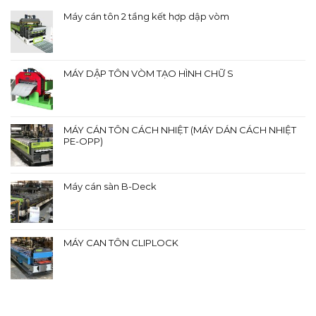
Máy cán tôn 2 tầng kết hợp dập vòm
MÁY DẬP TÔN VÒM TẠO HÌNH CHỮ S
MÁY CÁN TÔN CÁCH NHIỆT (MÁY DÁN CÁCH NHIỆT
PE-OPP)
Máy cán sàn B-Deck
MÁY CAN TÔN CLIPLOCK