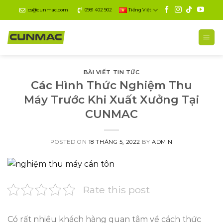
Skip
cs@cunmac.com
0981 402 902
Tiếng Việt
to
content
BÀI VIẾT TIN TỨC
Các Hình Thức Nghiệm Thu
Máy Trước Khi Xuất Xưởng Tại
CUNMAC
POSTED ON
18 THÁNG 5, 2022
BY
ADMIN
Rate this post
Có rất nhiều khách hàng quan tâm về cách thức