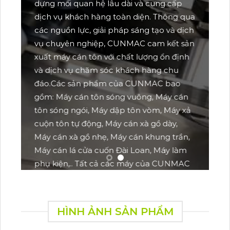
có về đội ngũ kỹ sư, nhà xưởng và máy móc
ua
chuyên dùng, CUNMAC cam kết mang đến
ch
cho khách hàng sản phẩm đạt chất lượng
ản
ổn định và dịch vụ khách hàng chu đáo.
h
Với đội ngũ kỹ sư giàu kinh nghiệm,
CUNMAC cung cấp dịch vụ hỗ trợ kỹ thuật
24/7, giúp khách hàng yên tâm khi sử dụng
n
sản phẩm trong thời gian dài. CUNMAC
ả
đồng hành với khách hàng trong việc tư
vấn sản phẩm cũng như xuyên suốt quá
,
trình sử dụng sản phẩm.
C
HÌNH ẢNH SẢN PHẨM