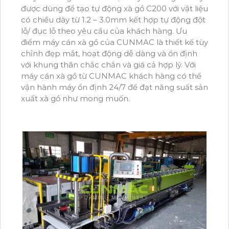
được dùng để tạo tự động xà gồ C200 với vật liệu
có chiều dày từ 1.2 – 3.0mm kết hợp tự động đột
lỗ/ đục lỗ theo yêu cầu của khách hàng.
Ưu
điểm
máy cán xà gồ của
CUNMAC là thiết kế tùy
chỉnh đẹp mắt, hoạt động dễ dàng và ổn định
với khung thân chắc chắn và giá cả hợp lý.
Với
máy cán xà gồ
từ CUNMAC khách hàng có thể
vận hành máy ổn định 24/7 để đạt năng suất sản
xuất xà gồ như mong muốn.