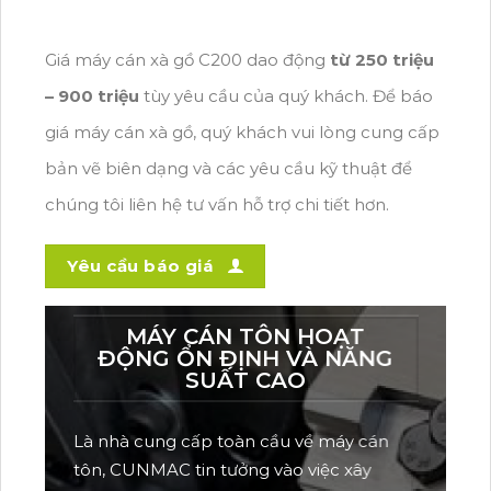
Giá
máy cán xà gồ C200
dao động
từ 250 triệu
– 900 triệu
tùy yêu cầu của quý khách. Để báo
giá
máy cán xà gồ,
quý khách vui lòng cung cấp
bản vẽ biên dạng và các yêu cầu kỹ thuật để
chúng tôi liên hệ tư vấn hỗ trợ chi tiết hơn.
Yêu cầu báo giá
GIỚI THIỆU CUNMAC
Là doanh nghiệp có hơn 15 năm kinh
nghiệm trong việc thiết kế và chế tạo các
loại máy cán kim loại, phục vụ cho ngành
thép tại Việt Nam. Dựa trên nguồn lực hiện