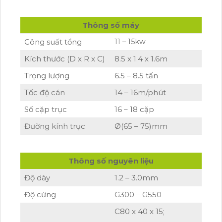
Thông số máy
Công suất tổng
11 – 15kw
Kích thước (D x R x C)
8.5 x 1.4 x 1.6m
Trọng lượng
6.5 – 8.5 tấn
Tốc độ cán
14 – 16m/phút
Số cặp trục
16 – 18 cặp
Đường kính trục
Ø(65 – 75)mm
Thông số nguyên liệu
Độ dày
1.2 – 3.0mm
Độ cứng
G300 – G550
C80 x 40 x 15;