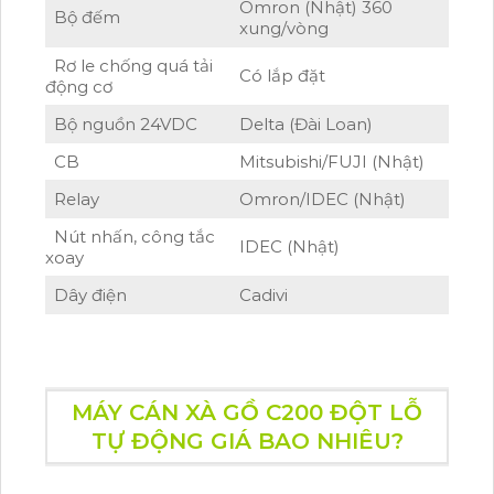
Omron (Nhật) 360
Bộ đếm
xung/vòng
Rơ le chống quá tải
Có lắp đặt
động cơ
Bộ nguồn 24VDC
Delta (Đài Loan)
CB
Mitsubishi/FUJI (Nhật)
Relay
Omron/IDEC (Nhật)
Nút nhấn, công tắc
IDEC (Nhật)
xoay
Dây điện
Cadivi
MÁY CÁN XÀ GỒ C200 ĐỘT LỖ
TỰ ĐỘNG GIÁ BAO NHIÊU?