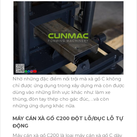
Nhờ những đặc điểm nổi trội mà xà gồ C không
chỉ được ứng dụng trong xây dựng mà còn được
dùng vào những lĩnh vực khác như: làm xe
thùng, đòn tay thép cho gác đúc, …và còn
những ứng dụng khác nữa.
MÁY CÁN XÀ GỒ C200 ĐỘT LỖ/ĐỤC LỖ TỰ
ĐỘNG
Máy cán xà gồ C200 là loại máy cán xà gồ C dày