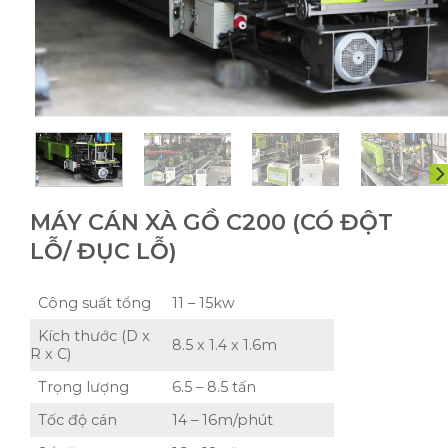
MÁY CÁN XÀ GỒ C200 (CÓ ĐỘT
LỖ/ ĐỤC LỖ)
Công suất tổng
11 – 15kw
Kích thước (D x
8.5 x 1.4 x 1.6m
R x C)
Trọng lượng
6.5 – 8.5 tấn
Tốc độ cán
14 – 16m/phút