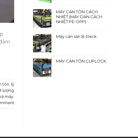
MÁY CÁN TÔN CÁCH
NHIỆT (MÁY DÁN CÁCH
NHIỆT PE-OPP)
p.
Máy cán sàn B-Deck
 đảm
MÁY CAN TÔN CLIPLOCK
n tôn
,
lý
t lượng
hà máy
omment