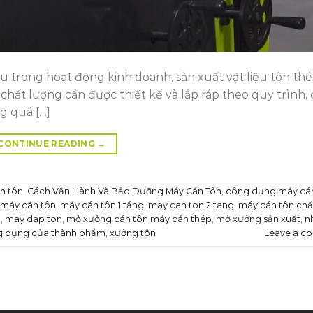
u trong hoạt động kinh doanh, sản xuất vật liệu tôn thé
chất lượng cần được thiết kế và lắp ráp theo quy trình,
ng quá […]
CONTINUE READING
→
n tôn
,
Cách Vận Hành Và Bảo Dưỡng Máy Cán Tôn
,
công dụng máy cá
máy cán tôn
,
máy cán tôn 1 tầng
,
may can ton 2 tang
,
máy cán tôn chấ
m
,
may dap ton
,
mở xưởng cán tôn máy cán thép
,
mở xưởng sản xuất
,
n
g dụng của thành phẩm
,
xưởng tôn
Leave a c