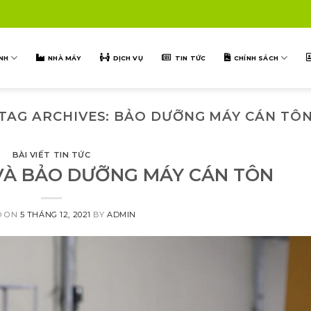
NH
NHÀ MÁY
DỊCH VỤ
TIN TỨC
CHÍNH SÁCH
TAG ARCHIVES:
BẢO DƯỠNG MÁY CÁN TÔ
BÀI VIẾT TIN TỨC
VÀ BẢO DƯỠNG MÁY CÁN TÔN
D ON
5 THÁNG 12, 2021
BY
ADMIN