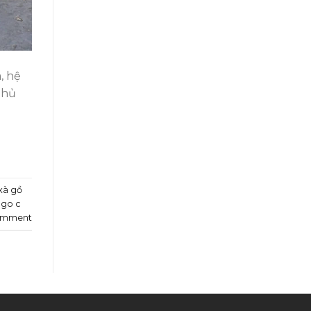
, hệ
phủ
xà gồ
 go c
omment