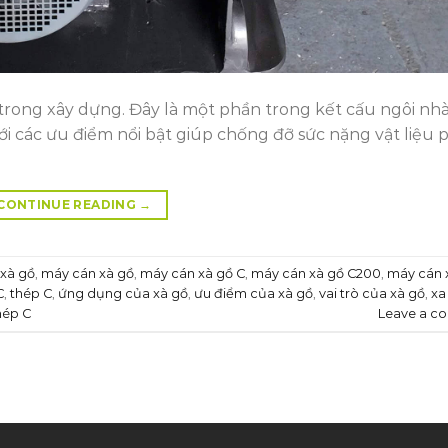
g trong xây dựng. Đây là một phần trong kết cấu ngôi nhà
ới các ưu điểm nổi bật giúp chống đỡ sức nặng vật liệu 
CONTINUE READING
→
 xà gồ
,
máy cán xà gồ
,
máy cán xà gồ C
,
máy cán xà gồ C200
,
máy cán 
C
,
thép C
,
ứng dụng của xà gồ
,
ưu điểm của xà gồ
,
vai trò của xà gồ
,
xa
hép C
Leave a c