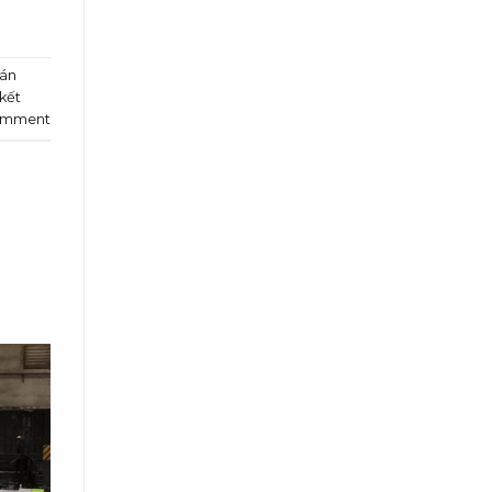
án
kết
omment