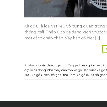
Xà gồ C là loại vật liệu vô cùng quan trọn
thống mái. Thép C có đa dạng kích thước v
một cách chắn chắn. Vậy bạn có biết […]
Posted in
Kiến thức ngành
|
Tagged
báo giá máy cán
đột lỗ tự động
,
nhà máy cán tôn xà gồ
,
sản xuất xà gồ 
200
,
xà gồ C đen
,
xà gồ C mạ kẽm
,
xà gồ c200
,
xà gồ t