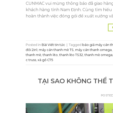
CUNMAC vui mừng thông báo đã giao hàng 
khách hàng tỉnh Nam Định. Cùng tìm hiểu 
hoàn thành việc đóng gói để xuất xưởng và
Posted in
Bài Viết tin tức
|
Tagged
báo giá máy cán t
đôi 2in1
,
máy cán thanh mè TS
,
máy cán thanh omega
thanh mè
,
thanh lito
,
thanh lito TS32
,
thanh mè omega
c truss
,
xà gồ C75
TẠI SAO KHÔNG THỂ 
POSTE