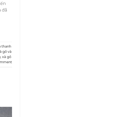
đến
a đã
 thanh
à gồ và
g
,
xà gồ
omment