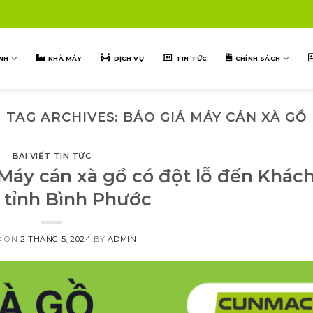
NH
NHÀ MÁY
DỊCH VỤ
TIN TỨC
CHÍNH SÁCH
TAG ARCHIVES:
BÁO GIÁ MÁY CÁN XÀ GỒ
BÀI VIẾT TIN TỨC
Máy cán xà gồ có đột lỗ đến Khác
 tỉnh Bình Phước
D ON
2 THÁNG 5, 2024
BY
ADMIN