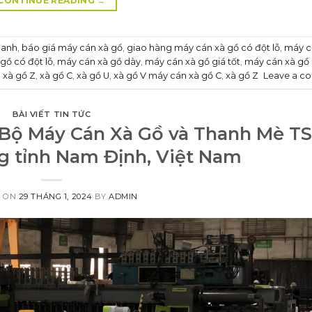
CONTINUE READING
→
hanh
,
báo giá máy cán xà gồ
,
giao hàng máy cán xà gồ có đột lỗ
,
máy c
gồ có đột lỗ
,
máy cán xà gồ dày
,
máy cán xà gồ giá tốt
,
máy cán xà gồ 
 xà gồ Z
,
xà gồ C
,
xà gồ U
,
xà gồ V máy cán xà gồ C
,
xà gồ Z
Leave a c
BÀI VIẾT TIN TỨC
 Bộ Máy Cán Xà Gồ và Thanh Mè TS
g tỉnh Nam Định, Việt Nam
D ON
29 THÁNG 1, 2024
BY
ADMIN