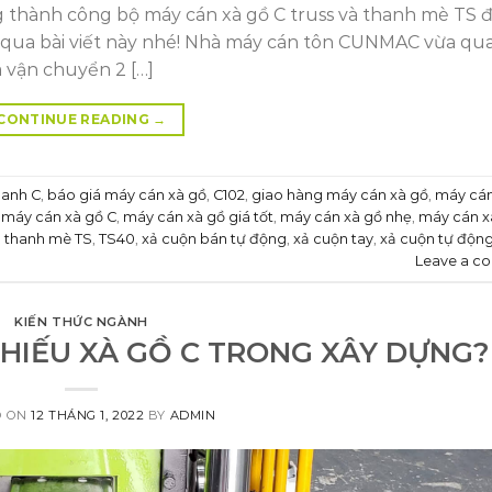
thành công bộ máy cán xà gồ C truss và thanh mè TS 
qua bài viết này nhé! Nhà máy cán tôn CUNMAC vừa qu
 vận chuyển 2 […]
CONTINUE READING
→
hanh C
,
báo giá máy cán xà gồ
,
C102
,
giao hàng máy cán xà gồ
,
máy cán
,
máy cán xà gồ C
,
máy cán xà gồ giá tốt
,
máy cán xà gồ nhẹ
,
máy cán x
,
thanh mè TS
,
TS40
,
xả cuộn bán tự động
,
xả cuộn tay
,
xả cuộn tự độn
Leave a c
KIẾN THỨC NGÀNH
THIẾU XÀ GỒ C TRONG XÂY DỰNG?
D ON
12 THÁNG 1, 2022
BY
ADMIN