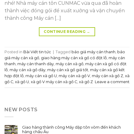
nhé! Nhà máy cán tôn CUNMAC vừa qua đã hoàn
thành việc đóng gói để xuất xưởng và vận chuyển
thành công Máy cán […]
CONTINUE READING
→
Posted in
Bài Viết tin tức
|
Tagged
báo giá máy cán thanh
,
báo
giá máy cán xà gồ
,
giao hàng máy cán xà gồ có đột lỗ
,
máy cán
thanh
,
máy cán thanh dày
,
máy cán xà gồ
,
máy cán xà gồ có đột
lỗ
,
máy cán xà gồ dày
,
máy cán xà gồ giá tốt
,
máy cán xà gồ kết
hợp đột lỗ
,
máy cán xà gồ U
,
máy cán xà gồ V
,
máy cán xà gồ Z
,
xà
gồ C
,
xà gồ U
,
xà gồ V máy cán xà gồ C
,
xà gồ Z
Leave a comment
NEW POSTS
Giao hàng thành công Máy dập tôn vòm đến khách
hàng châu Âu