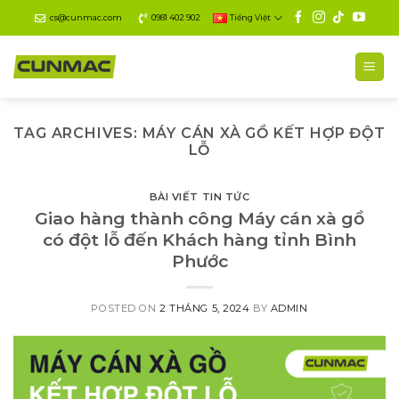
Skip
cs@cunmac.com
0981 402 902
Tiếng Việt
to
content
TAG ARCHIVES:
MÁY CÁN XÀ GỒ KẾT HỢP ĐỘT
LỖ
BÀI VIẾT TIN TỨC
Giao hàng thành công Máy cán xà gồ
có đột lỗ đến Khách hàng tỉnh Bình
Phước
POSTED ON
2 THÁNG 5, 2024
BY
ADMIN