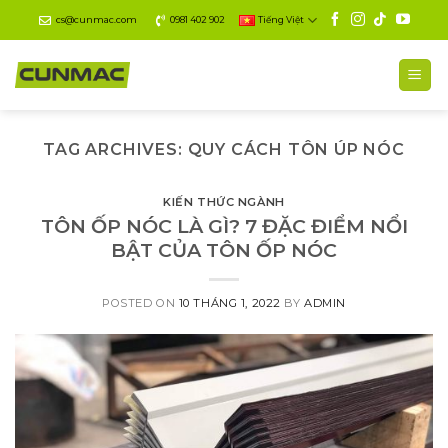
Skip
cs@cunmac.com
0981 402 902
Tiếng Việt
to
content
TAG ARCHIVES:
QUY CÁCH TÔN ÚP NÓC
KIẾN THỨC NGÀNH
TÔN ỐP NÓC LÀ GÌ? 7 ĐẶC ĐIỂM NỔI
BẬT CỦA TÔN ỐP NÓC
POSTED ON
10 THÁNG 1, 2022
BY
ADMIN