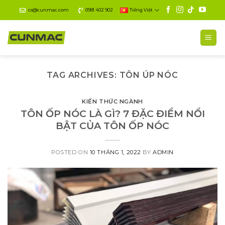
Skip
cs@cunmac.com
0981 402 902
Tiếng Việt
to
content
TAG ARCHIVES:
TÔN ÚP NÓC
KIẾN THỨC NGÀNH
TÔN ỐP NÓC LÀ GÌ? 7 ĐẶC ĐIỂM NỔI
BẬT CỦA TÔN ỐP NÓC
POSTED ON
10 THÁNG 1, 2022
BY
ADMIN