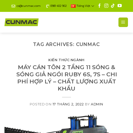
Skip
cs@cunmac.com
0981 402 902
Tiếng Việt
to
content
TAG ARCHIVES:
CUNMAC
KIẾN THỨC NGÀNH
MÁY CÁN TÔN 2 TẦNG 11 SÓNG &
SÓNG GIẢ NGÓI RUBY 6S, 7S – CHI
PHÍ HỢP LÝ – CHẤT LƯỢNG XUẤT
KHẨU
POSTED ON
17 THÁNG 2, 2022
BY
ADMIN