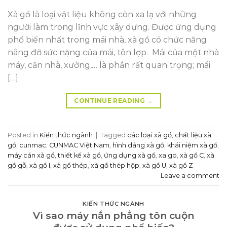
Xà gồ là loại vật liệu không còn xa lạ với những
người làm trong lĩnh vực xây dựng. Được ứng dụng
phổ biến nhất trong mái nhà, xà gồ có chức năng
nâng đỡ sức nặng của mái, tôn lợp. Mái của một nhà
máy, căn nhà, xưởng,… là phần rất quan trọng; mái
[…]
CONTINUE READING
→
Posted in
Kiến thức ngành
|
Tagged
các loại xà gồ
,
chất liệu xà
gồ
,
cunmac
,
CUNMAC Việt Nam
,
hình dáng xà gồ
,
khái niệm xà gồ
,
máy cán xà gồ
,
thiết kế xà gồ
,
ứng dụng xà gồ
,
xa go
,
xà gồ C
,
xà
gồ gỗ
,
xà gồ I
,
xà gồ thép
,
xà gồ thép hộp
,
xà gồ U
,
xà gồ Z
Leave a comment
KIẾN THỨC NGÀNH
Vì sao máy nắn phẳng tôn cuộn