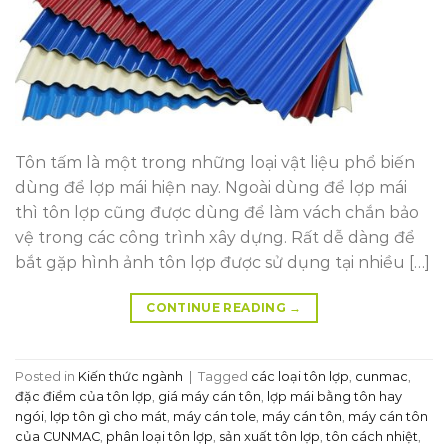
Tôn tấm là một trong những loại vật liệu phổ biến
dùng để lợp mái hiện nay. Ngoài dùng để lợp mái
thì tôn lợp cũng được dùng để làm vách chắn bảo
vệ trong các công trình xây dựng. Rất dễ dàng để
bắt gặp hình ảnh tôn lợp được sử dụng tại nhiều […]
CONTINUE READING
→
Posted in
Kiến thức ngành
|
Tagged
các loại tôn lợp
,
cunmac
,
đặc điểm của tôn lợp
,
giá máy cán tôn
,
lợp mái bằng tôn hay
ngói
,
lợp tôn gì cho mát
,
máy cán tole
,
máy cán tôn
,
máy cán tôn
của CUNMAC
,
phân loại tôn lợp
,
sản xuất tôn lợp
,
tôn cách nhiệt
,