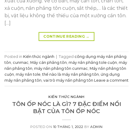
xuất của xưởng. Về cơ bản, máy cán tôn, chấn tôn,
xả cuộn, nắn phẳng tôn cuộn, sắt thép,… là các thiết
bị, vật liệu không thể thiếu của một xưởng cán tôn.
[…]
CONTINUE READING
→
Posted in
Kiến thức ngành
|
Tagged
công dụng máy nắn phẳng
tôn
,
cunmac
,
Máy cán phẳng tôn
,
máy nắn phẳng tole cuộn
,
máy
nắn phẳng tôn
,
máy nắn phẳng tôn cunmac
,
Máy nắn phẳng tôn
cuộn
,
máy nắn tole
,
thế nào là máy nắn phẳng tôn
,
ứng dụng
máy nắn phẳng tôn
,
vai trò máy nắn phẳng tôn
Leave a comment
KIẾN THỨC NGÀNH
TÔN ỐP NÓC LÀ GÌ? 7 ĐẶC ĐIỂM NỔI
BẬT CỦA TÔN ỐP NÓC
POSTED ON
10 THÁNG 1, 2022
BY
ADMIN