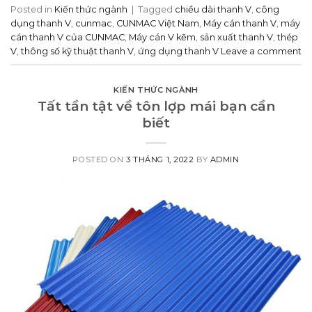
Posted in
Kiến thức ngành
|
Tagged
chiều dài thanh V
,
công
dụng thanh V
,
cunmac
,
CUNMAC Việt Nam
,
Máy cán thanh V
,
máy
cán thanh V của CUNMAC
,
Máy cán V kẽm
,
sản xuất thanh V
,
thép
V
,
thông số kỹ thuật thanh V
,
ứng dụng thanh V
Leave a comment
KIẾN THỨC NGÀNH
Tất tần tật về tôn lợp mái bạn cần
biết
POSTED ON
3 THÁNG 1, 2022
BY
ADMIN