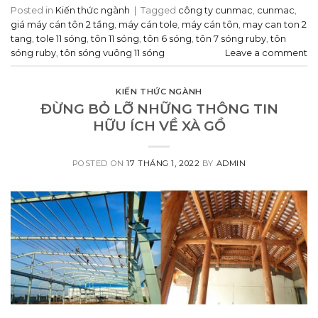
Posted in
Kiến thức ngành
|
Tagged
công ty cunmac
,
cunmac
,
giá máy cán tôn 2 tầng
,
máy cán tole
,
máy cán tôn
,
may can ton 2
tang
,
tole 11 sóng
,
tôn 11 sóng
,
tôn 6 sóng
,
tôn 7 sóng ruby
,
tôn
sóng ruby
,
tôn sóng vuông 11 sóng
Leave a comment
KIẾN THỨC NGÀNH
ĐỪNG BỎ LỠ NHỮNG THÔNG TIN
HỮU ÍCH VỀ XÀ GỒ
POSTED ON
17 THÁNG 1, 2022
BY
ADMIN