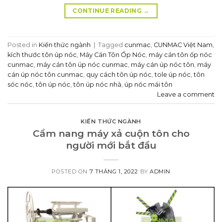
CONTINUE READING
→
Posted in
Kiến thức ngành
|
Tagged
cunmac
,
CUNMAC Việt Nam
,
kích thước tôn úp nóc
,
Máy Cán Tôn Ốp Nóc
,
máy cán tôn ốp nóc
cunmac
,
máy cán tôn úp nóc cunmac
,
máy cán úp nóc tôn
,
máy
cán úp nóc tôn cunmac
,
quy cách tôn úp nóc
,
tole úp nóc
,
tôn
sóc nóc
,
tôn úp nóc
,
tôn úp nóc nhà
,
úp nóc mái tôn
Leave a comment
KIẾN THỨC NGÀNH
Cẩm nang máy xả cuộn tôn cho
người mới bắt đầu
POSTED ON
7 THÁNG 1, 2022
BY
ADMIN