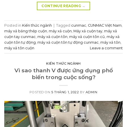
CONTINUE READING
→
Posted in
Kiến thức ngành
|
Tagged
cunmac
,
CUNMAC Việt Nam
,
máy xả băng thép cuộn
,
máy xả cuộn
,
Máy xả cuộn tay
,
máy xả
cuộn tay cunmac
,
máy xả cuộn tôn
,
máy xả cuộn tôn cũ
,
máy xả
cuộn tôn tự động
,
máy xả cuộn tôn tự động cunmac
,
máy xả tôn
,
máy xả tôn cuộn
Leave a comment
KIẾN THỨC NGÀNH
Vì sao thanh V được ứng dụng phổ
biến trong cuộc sống?
POSTED ON
5 THÁNG 1, 2022
BY
ADMIN