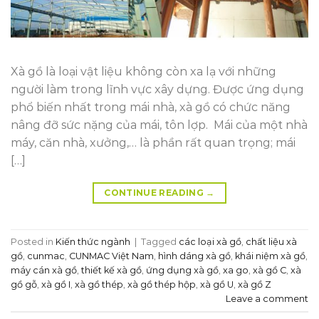
Xà gồ là loại vật liệu không còn xa lạ với những
người làm trong lĩnh vực xây dựng. Được ứng dụng
phổ biến nhất trong mái nhà, xà gồ có chức năng
nâng đỡ sức nặng của mái, tôn lợp. Mái của một nhà
máy, căn nhà, xưởng,… là phần rất quan trọng; mái
[…]
CONTINUE READING
→
Posted in
Kiến thức ngành
|
Tagged
các loại xà gồ
,
chất liệu xà
gồ
,
cunmac
,
CUNMAC Việt Nam
,
hình dáng xà gồ
,
khái niệm xà gồ
,
máy cán xà gồ
,
thiết kế xà gồ
,
ứng dụng xà gồ
,
xa go
,
xà gồ C
,
xà
gồ gỗ
,
xà gồ I
,
xà gồ thép
,
xà gồ thép hộp
,
xà gồ U
,
xà gồ Z
Leave a comment