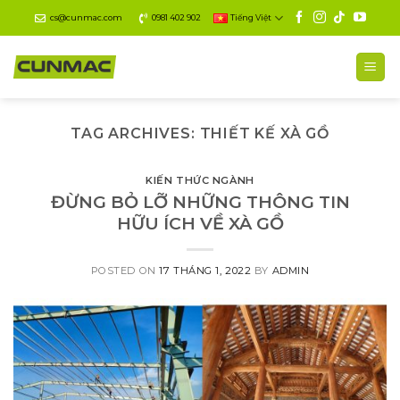
Skip
cs@cunmac.com
0981 402 902
Tiếng Việt
to
content
TAG ARCHIVES:
THIẾT KẾ XÀ GỒ
KIẾN THỨC NGÀNH
ĐỪNG BỎ LỠ NHỮNG THÔNG TIN
HỮU ÍCH VỀ XÀ GỒ
POSTED ON
17 THÁNG 1, 2022
BY
ADMIN