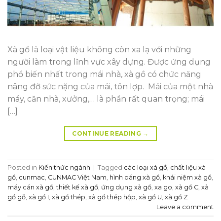
Xà gồ là loại vật liệu không còn xa lạ với những
người làm trong lĩnh vực xây dựng. Được ứng dụng
phổ biến nhất trong mái nhà, xà gồ có chức năng
nâng đỡ sức nặng của mái, tôn lợp. Mái của một nhà
máy, căn nhà, xưởng,… là phần rất quan trọng; mái
[…]
CONTINUE READING
→
Posted in
Kiến thức ngành
|
Tagged
các loại xà gồ
,
chất liệu xà
gồ
,
cunmac
,
CUNMAC Việt Nam
,
hình dáng xà gồ
,
khái niệm xà gồ
,
máy cán xà gồ
,
thiết kế xà gồ
,
ứng dụng xà gồ
,
xa go
,
xà gồ C
,
xà
gồ gỗ
,
xà gồ I
,
xà gồ thép
,
xà gồ thép hộp
,
xà gồ U
,
xà gồ Z
Leave a comment