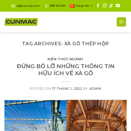
Skip
cs@cunmac.com
0981 402 902
Tiếng Việt
to
content
TAG ARCHIVES:
XÀ GỒ THÉP HỘP
KIẾN THỨC NGÀNH
ĐỪNG BỎ LỠ NHỮNG THÔNG TIN
HỮU ÍCH VỀ XÀ GỒ
POSTED ON
17 THÁNG 1, 2022
BY
ADMIN