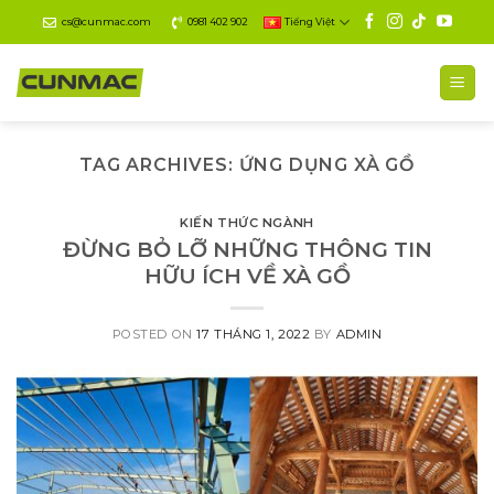
Skip
cs@cunmac.com
0981 402 902
Tiếng Việt
to
content
TAG ARCHIVES:
ỨNG DỤNG XÀ GỒ
KIẾN THỨC NGÀNH
ĐỪNG BỎ LỠ NHỮNG THÔNG TIN
HỮU ÍCH VỀ XÀ GỒ
POSTED ON
17 THÁNG 1, 2022
BY
ADMIN