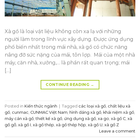
Xà gồ là loại vật liệu không còn xa lạ với những
người làm trong lĩnh vực xây dựng. Được ứng dụng
phổ biến nhất trong mái nhà, xà gồ có chức năng
nâng đỡ sức nặng của mái, tôn lợp. Mái của một nhà
máy, căn nhà, xưởng,… là phần rất quan trọng; mái
[…]
CONTINUE READING
→
Posted in
Kiến thức ngành
|
Tagged
các loại xà gồ
,
chất liệu xà
gồ
,
cunmac
,
CUNMAC Việt Nam
,
hình dáng xà gồ
,
khái niệm xà gồ
,
máy cán xà gồ
,
thiết kế xà gồ
,
ứng dụng xà gồ
,
xa go
,
xà gồ C
,
xà
gồ gỗ
,
xà gồ I
,
xà gồ thép
,
xà gồ thép hộp
,
xà gồ U
,
xà gồ Z
Leave a comment