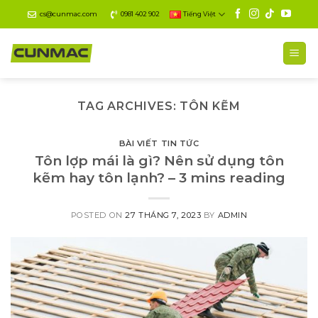
Skip
cs@cunmac.com
0981 402 902
Tiếng Việt
to
content
TAG ARCHIVES:
TÔN KẼM
BÀI VIẾT TIN TỨC
Tôn lợp mái là gì? Nên sử dụng tôn
kẽm hay tôn lạnh? – 3 mins reading
POSTED ON
27 THÁNG 7, 2023
BY
ADMIN