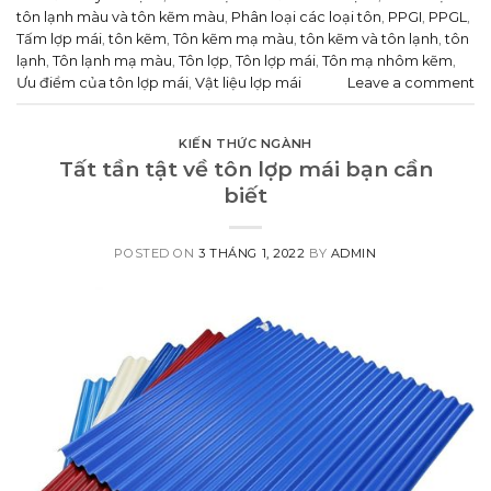
tôn lạnh màu và tôn kẽm màu
,
Phân loại các loại tôn
,
PPGI
,
PPGL
,
Tấm lợp mái
,
tôn kẽm
,
Tôn kẽm mạ màu
,
tôn kẽm và tôn lạnh
,
tôn
lạnh
,
Tôn lạnh mạ màu
,
Tôn lợp
,
Tôn lợp mái
,
Tôn mạ nhôm kẽm
,
Ưu điểm của tôn lợp mái
,
Vật liệu lợp mái
Leave a comment
KIẾN THỨC NGÀNH
Tất tần tật về tôn lợp mái bạn cần
biết
POSTED ON
3 THÁNG 1, 2022
BY
ADMIN