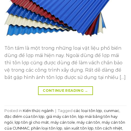
Tôn tấm là một trong những loại vật liệu phổ biến
dùng để lợp mái hiện nay. Ngoài dùng để lợp mái
thì tôn lợp cũng được dùng để làm vách chắn bảo
vệ trong các công trình xây dựng. Rất dễ dàng để
bắt gặp hình ảnh tôn lợp được sử dụng tại nhiều […]
CONTINUE READING
→
Posted in
Kiến thức ngành
|
Tagged
các loại tôn lợp
,
cunmac
,
đặc điểm của tôn lợp
,
giá máy cán tôn
,
lợp mái bằng tôn hay
ngói
,
lợp tôn gì cho mát
,
máy cán tole
,
máy cán tôn
,
máy cán tôn
của CUNMAC
,
phân loại tôn lợp
,
sản xuất tôn lợp
,
tôn cách nhiệt
,