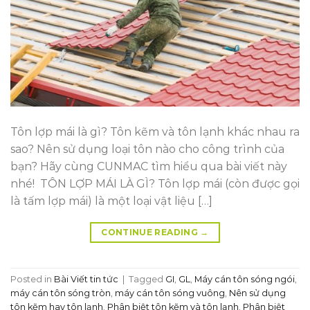
Tôn lợp mái là gì? Tôn kẽm và tôn lạnh khác nhau ra
sao? Nên sử dụng loại tôn nào cho công trình của
bạn? Hãy cùng CUNMAC tìm hiểu qua bài viết này
nhé! TÔN LỢP MÁI LÀ GÌ? Tôn lợp mái (còn được gọi
là tấm lợp mái) là một loại vật liệu […]
CONTINUE READING
→
Posted in
Bài Viết tin tức
|
Tagged
GI
,
GL
,
Máy cán tôn sóng ngói
,
máy cán tôn sóng tròn
,
máy cán tôn sóng vuông
,
Nên sử dụng
tôn kẽm hay tôn lạnh
,
Phân biệt tôn kẽm và tôn lạnh
,
Phân biệt