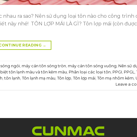
c nhau ra sao? Nên sử dụng loại tôn nào cho công trình 
ết này nhé! TÔN LỢP MÁI LÀ GÌ? Tôn lợp mái (còn được 
CONTINUE READING
→
 sóng ngói
,
máy cán tôn sóng tròn
,
máy cán tôn sóng vuông
,
Nên sử d
biệt tôn lạnh màu và tôn kẽm màu
,
Phân loại các loại tôn
,
PPGI
,
PPGL
,
nh
,
tôn lạnh
,
Tôn lạnh mạ màu
,
Tôn lợp
,
Tôn lợp mái
,
Tôn mạ nhôm kẽm
,
Leave a c