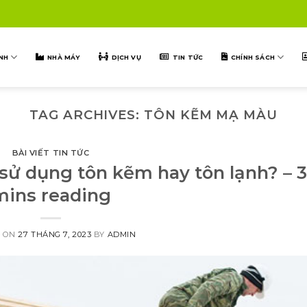
NH
NHÀ MÁY
DỊCH VỤ
TIN TỨC
CHÍNH SÁCH
TAG ARCHIVES:
TÔN KẼM MẠ MÀU
BÀI VIẾT TIN TỨC
 sử dụng tôn kẽm hay tôn lạnh? – 3
mins reading
D ON
27 THÁNG 7, 2023
BY
ADMIN