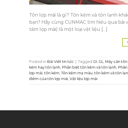
Tôn lợp mái là gì? Tôn kẽm và tôn lạnh khá
bạn? Hãy cùng CUNMAC tìm hiểu qua bài vi
tấm lợp mái) là một loại vật liệu […]
Posted in
Bài Viết tin tức
|
Tagged
GI
,
GL
,
Máy cán tôn
kẽm hay tôn lạnh
,
Phân biệt tôn kẽm và tôn lạnh
,
Phân 
lợp mái
,
tôn kẽm
,
Tôn kẽm mạ màu
,
tôn kẽm và tôn lạ
điểm của tôn lợp mái
,
Vật liệu lợp mái