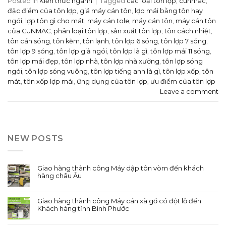
Posted in
Kiến thức ngành
|
Tagged
các loại tôn lợp
,
cunmac
,
đặc điểm của tôn lợp
,
giá máy cán tôn
,
lợp mái bằng tôn hay
ngói
,
lợp tôn gì cho mát
,
máy cán tole
,
máy cán tôn
,
máy cán tôn
của CUNMAC
,
phân loại tôn lợp
,
sản xuất tôn lợp
,
tôn cách nhiệt
,
tôn cán sóng
,
tôn kẽm
,
tôn lạnh
,
tôn lợp 6 sóng
,
tôn lợp 7 sóng
,
tôn lợp 9 sóng
,
tôn lợp giả ngói
,
tôn lợp là gì
,
tôn lợp mái 11 sóng
,
tôn lợp mái đẹp
,
tôn lợp nhà
,
tôn lợp nhà xưởng
,
tôn lợp sóng
ngói
,
tôn lợp sóng vuông
,
tôn lợp tiếng anh là gì
,
tôn lợp xốp
,
tôn
mát
,
tôn xốp lợp mái
,
ứng dụng của tôn lợp
,
ưu điểm của tôn lợp
Leave a comment
NEW POSTS
Giao hàng thành công Máy dập tôn vòm đến khách
hàng châu Âu
Giao hàng thành công Máy cán xà gồ có đột lỗ đến
Khách hàng tỉnh Bình Phước