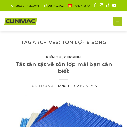
Skip
cs@cunmac.com
0981 402 902
Tiếng Việt
to
content
TAG ARCHIVES:
TÔN LỢP 6 SÓNG
KIẾN THỨC NGÀNH
Tất tần tật về tôn lợp mái bạn cần
biết
POSTED ON
3 THÁNG 1, 2022
BY
ADMIN