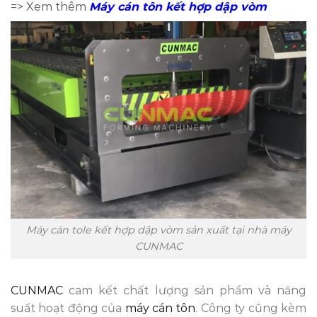
=> Xem thêm
Máy cán tôn kết hợp dập vòm
Máy cán tole kết hợp dập vòm sản xuất tại nhà máy
CUNMAC
CUNMAC
cam kết chất lượng sản phẩm và năng
suất hoạt động của
máy cán tôn
. Công ty cũng kèm