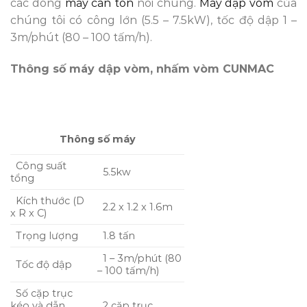
các dòng
máy cán tôn
nói chung.
Máy dập vòm
của
chúng tôi có công lớn (5.5 – 7.5kW), tốc độ dập 1 –
3m/phút (80 – 100 tấm/h).
Thông số máy dập vòm, nhấm vòm CUNMAC
Thông số máy
Công suất
5.5kw
tổng
Kích thước (D
2.2 x 1.2 x 1.6m
x R x C)
Trọng lượng
1.8 tấn
1 – 3m/phút (80
Tốc độ dập
– 100 tấm/h)
Số cặp trục
kéo và dẫn
2 cặp trục