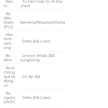
Kiểu
Tủ treo hoặc tủ rời (tùy
tủ
chọn)
Bộ
điều
khiển
Siemens/Mitsubishi/Delta
(PLC)
Màn
hình
Delta (Đài Loan)
cảm
ứng
Bộ
Omron (Nhật) 360
đếm
xung/vòng
Rơ le
chống
quá tải
Có lắp đặt
động
cơ
Bộ
nguồn
Delta (Đài Loan)
24VDC