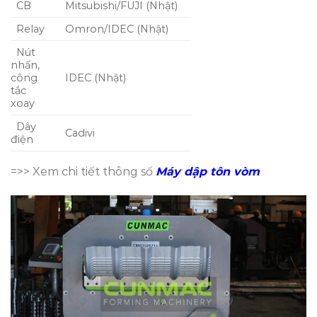
CB
Mitsubishi/FUJI (Nhật)
Relay
Omron/IDEC (Nhật)
Nút
nhấn,
công
IDEC (Nhật)
tắc
xoay
Dây
Cadivi
điện
=>> Xem chi tiết thông số
Máy dập tôn vòm