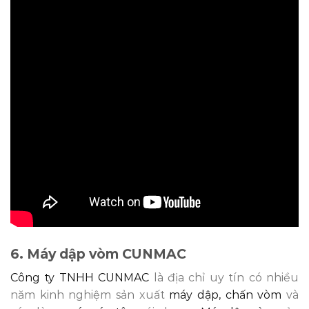
6. Máy dập vòm CUNMAC
Công ty TNHH CUNMAC
là địa chỉ uy tín có nhiều
năm kinh nghiệm sản xuất
máy dập, chấn vòm
và