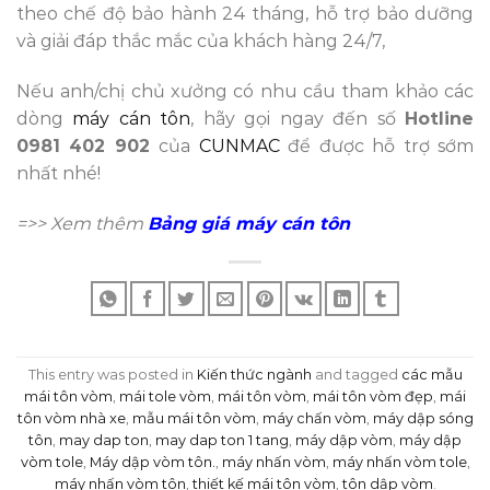
theo chế độ bảo hành 24 tháng, hỗ trợ bảo dưỡng
và giải đáp thắc mắc của khách hàng 24/7,
Nếu anh/chị chủ xưởng có nhu cầu tham khảo các
dòng
máy cán tôn
, hãy gọi ngay đến số
Hotline
0981 402 902
của
CUNMAC
để được hỗ trợ sớm
nhất nhé!
=>> Xem thêm
Bảng giá máy cán tôn
This entry was posted in
Kiến thức ngành
and tagged
các mẫu
mái tôn vòm
,
mái tole vòm
,
mái tôn vòm
,
mái tôn vòm đẹp
,
mái
tôn vòm nhà xe
,
mẫu mái tôn vòm
,
máy chấn vòm
,
máy dập sóng
tôn
,
may dap ton
,
may dap ton 1 tang
,
máy dập vòm
,
máy dập
vòm tole
,
Máy dập vòm tôn.
,
máy nhấn vòm
,
máy nhấn vòm tole
,
máy nhấn vòm tôn
,
thiết kế mái tôn vòm
,
tôn dập vòm
.