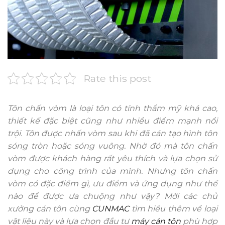
Rate this post
Tôn chấn vòm là loại tôn có tính thẩm mỹ khá cao,
thiết kế đặc biệt cũng như nhiều điểm mạnh nổi
trội. Tôn được nhấn vòm sau khi đã cán tạo hình tôn
sóng tròn hoặc sóng vuông. Nhờ đó mà tôn chấn
vòm được khách hàng rất yêu thích và lựa chọn sử
dụng cho công trình của mình. Nhưng tôn chấn
vòm có đặc điểm gì, ưu điểm và ứng dụng như thế
nào để được ưa chuộng như vậy? Mời các chủ
xưởng cán tôn cùng
CUNMAC
tìm hiểu thêm về loại
vật liệu này và lựa chọn đầu tư
máy cán tôn
phù hợp