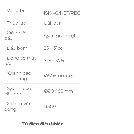
Vòng bi
NSK/KG/NET/PBC
Thủy lực
Đài loan
Giải nhiệt
Quạt giải nhiệt
dầu
Đầu bơm
25 – 31cc
Động cơ thủy
315 – 375cc
lực
Xylanh dao
Ø80x100mm
cắt phẳng
Xylanh dao
Ø80x150mm
cắt hình
Xích truyền
RS80
động
Tủ điện điều khiển