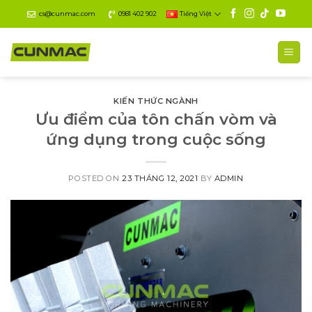
Skip
cs@cunmac.com
0981 402 902
Tiếng Việt
to
content
KIẾN THỨC NGÀNH
Ưu điểm của tôn chấn vòm và
ứng dụng trong cuộc sống
POSTED ON
23 THÁNG 12, 2021
BY
ADMIN