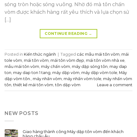
sóng tròn hoặc sóng vuông. Nhờ đó mà tôn chấn
vòm được khách hàng rất yêu thích và lựa chọn sử
[…]
CONTINUE READING
→
Posted in
Kiến thức ngành
|
Tagged
các mẫu mái tôn vòm
,
mái
tole vòm
,
mái tôn vòm
,
mái tôn vòm đẹp
,
mái tôn vòm nhà xe
,
mẫu mái tôn vòm
,
máy chấn vòm
,
máy dập sóng tôn
,
may dap
ton
,
may dap ton 1 tang
,
máy dập vòm
,
máy dập vòm tole
,
Máy
dập vòm tôn.
,
máy nhấn vòm
,
máy nhấn vòm tole
,
máy nhấn vòm
tôn
,
thiết kế mái tôn vòm
,
tôn dập vòm
Leave a comment
NEW POSTS
Giao hàng thành công Máy dập tôn vòm đến khách
hàng châu Âu