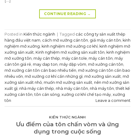
[…]
CONTINUE READING
→
Posted in
Kiến thức ngành
|
Tagged
các công ty sản xuất thép
hàng đầu việt nam
,
cách mở xưởng cán tôn
,
giá máy cán tôn
,
kinh
nghiệm mở xưởng
,
kinh nghiệm mở xưởng cơ khí
,
kinh nghiệm mở
xưởng sản xuất
,
Kinh nghiệm mở xưởng sản xuất tôn
,
kinh nghiệm
mở xưởng tôn
,
máy cán thép
,
máy cán tole
,
máy cán tôn
,
máy
cán tôn giá rẻ
,
may dap ton
,
máy dập vòm
,
mở xưởng cán tôn
,
mở xưởng cán tôn cán bao nhiều tiền
,
mở xưởng cán tôn cần bao
nhiêu vốn
,
mở xưởng cơ khí cần những gì
,
mở xưởng sản xuất
,
mở
xưởng sản xuất nhỏ
,
muốn mở xưởng sản xuất
,
nên mở xưởng sản
xuất gì
,
nhà máy cán thép
,
nhà máy cán tôn
,
nhà máy tôn
,
thiết kế
xưởng cán tôn
,
tôn cán sóng
,
xưởng cơ khí chế tạo máy
,
xưởng
tôn
Leave a comment
KIẾN THỨC NGÀNH
Ưu điểm của tôn chấn vòm và ứng
dụng trong cuộc sống