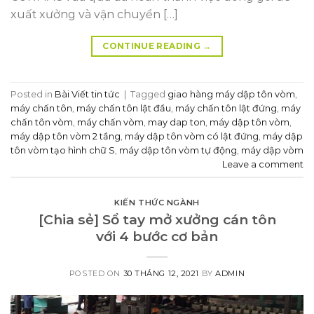
xuất xưởng và vận chuyển […]
CONTINUE READING
→
Posted in
Bài Viết tin tức
|
Tagged
giao hàng máy dập tôn vòm
,
máy chấn tôn
,
máy chấn tôn lật đầu
,
máy chấn tôn lật đứng
,
máy
chấn tôn vòm
,
máy chấn vòm
,
may dap ton
,
máy dập tôn vòm
,
máy dập tôn vòm 2 tầng
,
máy dập tôn vòm có lật đứng
,
máy dập
tôn vòm tạo hình chữ S
,
máy dập tôn vòm tự động
,
máy dập vòm
Leave a comment
KIẾN THỨC NGÀNH
[Chia sẻ] Sổ tay mở xưởng cán tôn
với 4 bước cơ bản
POSTED ON
30 THÁNG 12, 2021
BY
ADMIN