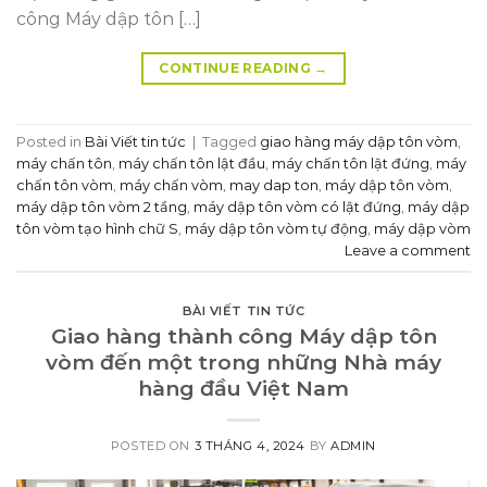
công Máy dập tôn […]
CONTINUE READING
→
Posted in
Bài Viết tin tức
|
Tagged
giao hàng máy dập tôn vòm
,
máy chấn tôn
,
máy chấn tôn lật đầu
,
máy chấn tôn lật đứng
,
máy
chấn tôn vòm
,
máy chấn vòm
,
may dap ton
,
máy dập tôn vòm
,
máy dập tôn vòm 2 tầng
,
máy dập tôn vòm có lật đứng
,
máy dập
tôn vòm tạo hình chữ S
,
máy dập tôn vòm tự động
,
máy dập vòm
Leave a comment
BÀI VIẾT TIN TỨC
Giao hàng thành công Máy dập tôn
vòm đến một trong những Nhà máy
hàng đầu Việt Nam
POSTED ON
3 THÁNG 4, 2024
BY
ADMIN