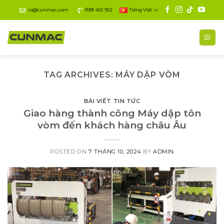
Skip
cs@cunmac.com
0981 402 902
Tiếng Việt
to
content
TAG ARCHIVES:
MÁY DẬP VÒM
BÀI VIẾT TIN TỨC
Giao hàng thành công Máy dập tôn
vòm đến khách hàng châu Âu
POSTED ON
7 THÁNG 10, 2024
BY
ADMIN