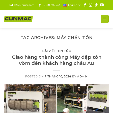
Skip
cs@cunmac.com
+84 981 402 902
English
to
content
TAG ARCHIVES:
MÁY CHẤN TÔN
BÀI VIẾT TIN TỨC
Giao hàng thành công Máy dập tôn
vòm đến khách hàng châu Âu
POSTED ON
7 THÁNG 10, 2024
BY
ADMIN