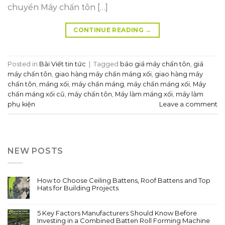
chuyển Máy chấn tôn […]
CONTINUE READING
→
Posted in
Bài Viết tin tức
|
Tagged
báo giá máy chấn tôn
,
giá
máy chấn tôn
,
giao hàng máy chấn máng xối
,
giao hàng máy
chấn tôn
,
máng xối
,
máy chấn máng
,
máy chấn máng xối
,
Máy
chấn máng xối cũ
,
máy chấn tôn
,
Máy làm máng xối
,
máy làm
phụ kiện
Leave a comment
NEW POSTS
How to Choose Ceiling Battens, Roof Battens and Top
Hats for Building Projects
5 Key Factors Manufacturers Should Know Before
Investing in a Combined Batten Roll Forming Machine