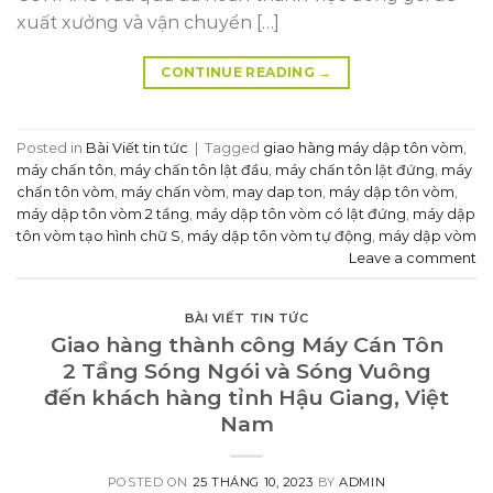
xuất xưởng và vận chuyển […]
CONTINUE READING
→
Posted in
Bài Viết tin tức
|
Tagged
giao hàng máy dập tôn vòm
,
máy chấn tôn
,
máy chấn tôn lật đầu
,
máy chấn tôn lật đứng
,
máy
chấn tôn vòm
,
máy chấn vòm
,
may dap ton
,
máy dập tôn vòm
,
máy dập tôn vòm 2 tầng
,
máy dập tôn vòm có lật đứng
,
máy dập
tôn vòm tạo hình chữ S
,
máy dập tôn vòm tự động
,
máy dập vòm
Leave a comment
BÀI VIẾT TIN TỨC
Giao hàng thành công Máy Cán Tôn
2 Tầng Sóng Ngói và Sóng Vuông
đến khách hàng tỉnh Hậu Giang, Việt
Nam
POSTED ON
25 THÁNG 10, 2023
BY
ADMIN