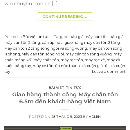
vận chuyển trọn bộ […]
CONTINUE READING
→
Posted in
Bài Viết tin tức
|
Tagged
báo giá máy cán tôn
,
báo giá
máy cán tôn 2 tầng
,
cán úp nóc
,
giao hàng máy cán tôn 2 tầng
,
Máy cán tôn 2 tầng sóng ngói và sóng vuông
,
máy cán tôn sóng
laphong
,
Máy cán tôn sóng ngói
,
máy cán tôn sóng vuông
,
máy
chấn máng xối
,
máy chấn tôn
,
máy rọc tôn
,
máy rọc xẻ
,
máy xả
cuộn bằng tay
,
máy xẻ tôn
,
úp nóc thanh
,
xả cuộn giá tốt
,
xả cuộn
tay
Leave a comment
BÀI VIẾT TIN TỨC
Giao hàng thành công Máy chấn tôn
6.5m đến khách hàng Việt Nam
POSTED ON
28 THÁNG 9, 2023
BY
ADMIN