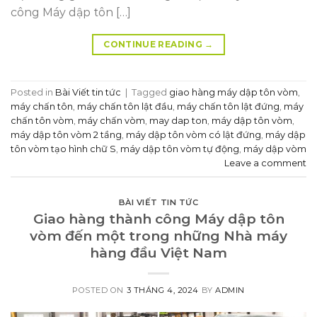
công Máy dập tôn […]
CONTINUE READING
→
Posted in
Bài Viết tin tức
|
Tagged
giao hàng máy dập tôn vòm
,
máy chấn tôn
,
máy chấn tôn lật đầu
,
máy chấn tôn lật đứng
,
máy
chấn tôn vòm
,
máy chấn vòm
,
may dap ton
,
máy dập tôn vòm
,
máy dập tôn vòm 2 tầng
,
máy dập tôn vòm có lật đứng
,
máy dập
tôn vòm tạo hình chữ S
,
máy dập tôn vòm tự động
,
máy dập vòm
Leave a comment
BÀI VIẾT TIN TỨC
Giao hàng thành công Máy dập tôn
vòm đến một trong những Nhà máy
hàng đầu Việt Nam
POSTED ON
3 THÁNG 4, 2024
BY
ADMIN