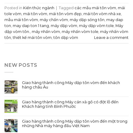
Posted in
Kiến thức ngành
|
Tagged
các mẫu mái tôn vòm
,
mái
tole vòm
,
mái tôn vòm
,
mái tôn vòm đẹp
,
mái tôn vòm nhà xe
,
mẫu mái tôn vòm
,
máy chấn vòm
,
máy dập sóng tôn
,
may dap
ton
,
may dap ton 1 tang
,
máy dập vòm
,
máy dập vòm tole
,
Máy
dập vòm tôn.
,
máy nhấn vòm
,
máy nhấn vòm tole
,
máy nhấn vòm
tôn
,
thiết kế mái tôn vòm
,
tôn dập vòm
Leave a comment
NEW POSTS
Giao hàng thành công Máy dập tôn vòm đến khách
hàng châu Âu
Giao hàng thành công Máy cán xà gồ có đột lỗ đến
Khách hàng tỉnh Bình Phước
Giao hàng thành công Máy dập tôn vòm đến một trong
những Nhà máy hàng đầu Việt Nam