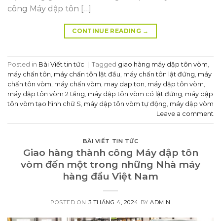
công Máy dập tôn […]
CONTINUE READING
→
Posted in
Bài Viết tin tức
|
Tagged
giao hàng máy dập tôn vòm
,
máy chấn tôn
,
máy chấn tôn lật đầu
,
máy chấn tôn lật đứng
,
máy
chấn tôn vòm
,
máy chấn vòm
,
may dap ton
,
máy dập tôn vòm
,
máy dập tôn vòm 2 tầng
,
máy dập tôn vòm có lật đứng
,
máy dập
tôn vòm tạo hình chữ S
,
máy dập tôn vòm tự động
,
máy dập vòm
Leave a comment
BÀI VIẾT TIN TỨC
Giao hàng thành công Máy dập tôn
vòm đến một trong những Nhà máy
hàng đầu Việt Nam
POSTED ON
3 THÁNG 4, 2024
BY
ADMIN