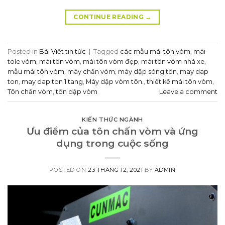
CONTINUE READING
→
Posted in
Bài Viết tin tức
|
Tagged
các mẫu mái tôn vòm
,
mái
tole vòm
,
mái tôn vòm
,
mái tôn vòm đẹp
,
mái tôn vòm nhà xe
,
mẫu mái tôn vòm
,
máy chấn vòm
,
máy dập sóng tôn
,
may dap
ton
,
may dap ton 1 tang
,
Máy dập vòm tôn.
,
thiết kế mái tôn vòm
,
Tôn chấn vòm
,
tôn dập vòm
Leave a comment
KIẾN THỨC NGÀNH
Ưu điểm của tôn chấn vòm và ứng
dụng trong cuộc sống
POSTED ON
23 THÁNG 12, 2021
BY
ADMIN