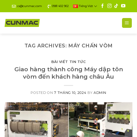
Skip
cs@cunmac.com
0981 402 902
Tiếng Việt
to
content
TAG ARCHIVES:
MÁY CHẤN VÒM
BÀI VIẾT TIN TỨC
Giao hàng thành công Máy dập tôn
vòm đến khách hàng châu Âu
POSTED ON
7 THÁNG 10, 2024
BY
ADMIN