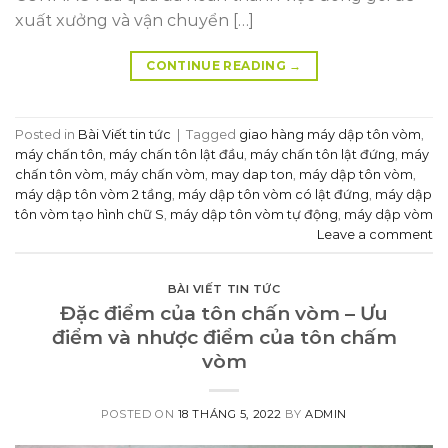
xuất xưởng và vận chuyển […]
CONTINUE READING
→
Posted in
Bài Viết tin tức
|
Tagged
giao hàng máy dập tôn vòm
,
máy chấn tôn
,
máy chấn tôn lật đầu
,
máy chấn tôn lật đứng
,
máy
chấn tôn vòm
,
máy chấn vòm
,
may dap ton
,
máy dập tôn vòm
,
máy dập tôn vòm 2 tầng
,
máy dập tôn vòm có lật đứng
,
máy dập
tôn vòm tạo hình chữ S
,
máy dập tôn vòm tự động
,
máy dập vòm
Leave a comment
BÀI VIẾT TIN TỨC
Đặc điểm của tôn chấn vòm – Ưu
điểm và nhược điểm của tôn chấm
vòm
POSTED ON
18 THÁNG 5, 2022
BY
ADMIN