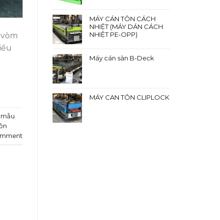
MÁY CÁN TÔN CÁCH
NHIỆT (MÁY DÁN CÁCH
NHIỆT PE-OPP)
m vòm
iều
Máy cán sàn B-Deck
MÁY CAN TÔN CLIPLOCK
,
mẫu
ôn
omment
g