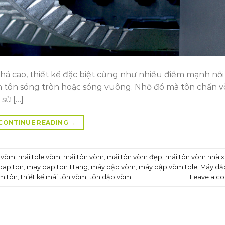
há cao, thiết kế đặc biệt cũng như nhiều điểm mạnh nổi t
h tôn sóng tròn hoặc sóng vuông. Nhờ đó mà tôn chấn 
sử […]
CONTINUE READING
→
n vòm
,
mái tole vòm
,
mái tôn vòm
,
mái tôn vòm đẹp
,
mái tôn vòm nhà x
dap ton
,
may dap ton 1 tang
,
máy dập vòm
,
máy dập vòm tole
,
Máy dậ
m tôn
,
thiết kế mái tôn vòm
,
tôn dập vòm
Leave a c