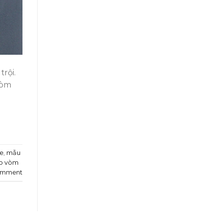
rội.
vòm
e
,
mẫu
p vòm
omment