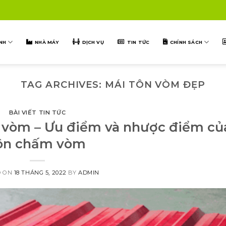
NH
NHÀ MÁY
DỊCH VỤ
TIN TỨC
CHÍNH SÁCH
TAG ARCHIVES:
MÁI TÔN VÒM ĐẸP
BÀI VIẾT TIN TỨC
 vòm – Ưu điểm và nhược điểm củ
ôn chấm vòm
D ON
18 THÁNG 5, 2022
BY
ADMIN