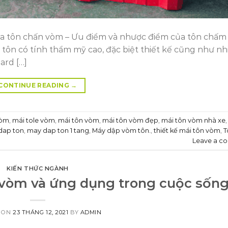
a tôn chấn vòm – Ưu điểm và nhược điểm của tôn chấ
 tôn có tính thẩm mỹ cao, đặc biệt thiết kế cũng như nh
ard […]
CONTINUE READING
→
vòm
,
mái tole vòm
,
mái tôn vòm
,
mái tôn vòm đẹp
,
mái tôn vòm nhà xe
dap ton
,
may dap ton 1 tang
,
Máy dập vòm tôn.
,
thiết kế mái tôn vòm
,
T
Leave a c
KIẾN THỨC NGÀNH
 vòm và ứng dụng trong cuộc sốn
 ON
23 THÁNG 12, 2021
BY
ADMIN