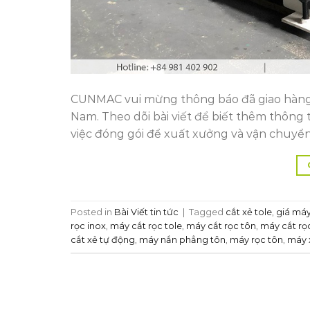
CUNMAC vui mừng thông báo đã giao hàng 
Nam. Theo dõi bài viết để biết thêm thông
việc đóng gói để xuất xưởng và vận chuyể
Posted in
Bài Viết tin tức
|
Tagged
cắt xẻ tole
,
giá máy
rọc inox
,
máy cắt rọc tole
,
máy cắt rọc tôn
,
máy cắt rọ
cắt xẻ tự động
,
máy nắn phẳng tôn
,
máy rọc tôn
,
máy 