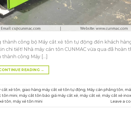
thành công bộ Máy cắt xẻ tôn tự động đến khách hàng
 tin chi tiết! Nhà máy cán tôn CUNMAC vừa qua đã hoàn 
n thành công Máy […]
CONTINUE READING
→
 cắt xẻ tôn
,
giao hàng máy cắt xẻ tôn tự động
,
Máy cán phẳng tôn
,
má
c tôn mini
,
máy cắt tôn báo giá máy cắt xẻ
,
máy cắt xẻ
,
máy cắt xẻ ino
xẻ tôn
,
máy xẻ tôn mini
Leave a c