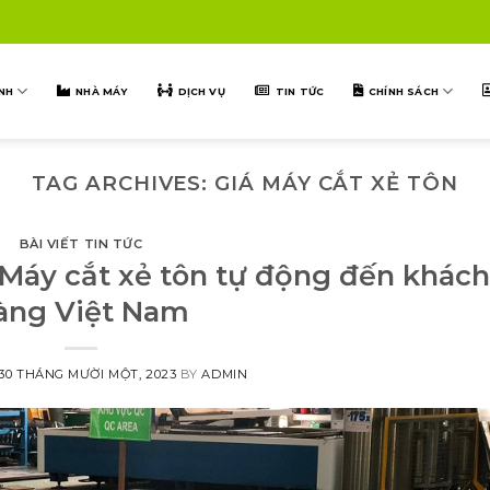
NH
NHÀ MÁY
DỊCH VỤ
TIN TỨC
CHÍNH SÁCH
TAG ARCHIVES:
GIÁ MÁY CẮT XẺ TÔN
BÀI VIẾT TIN TỨC
Máy cắt xẻ tôn tự động đến khách
àng Việt Nam
30 THÁNG MƯỜI MỘT, 2023
BY
ADMIN