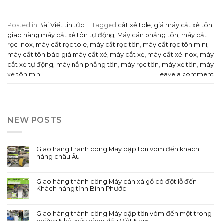
Posted in
Bài Viết tin tức
|
Tagged
cắt xẻ tole
,
giá máy cắt xẻ tôn
,
giao hàng máy cắt xẻ tôn tự động
,
Máy cán phẳng tôn
,
máy cắt
rọc inox
,
máy cắt rọc tole
,
máy cắt rọc tôn
,
máy cắt rọc tôn mini
,
máy cắt tôn báo giá máy cắt xẻ
,
máy cắt xẻ
,
máy cắt xẻ inox
,
máy
cắt xẻ tự động
,
máy nắn phẳng tôn
,
máy rọc tôn
,
máy xẻ tôn
,
máy
xẻ tôn mini
Leave a comment
NEW POSTS
Giao hàng thành công Máy dập tôn vòm đến khách
hàng châu Âu
Giao hàng thành công Máy cán xà gồ có đột lỗ đến
Khách hàng tỉnh Bình Phước
Giao hàng thành công Máy dập tôn vòm đến một trong
những Nhà máy hàng đầu Việt Nam