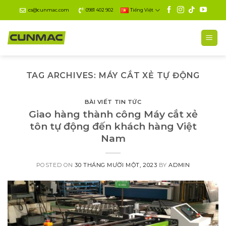
Skip
cs@cunmac.com
0981 402 902
Tiếng Việt
to
content
TAG ARCHIVES:
MÁY CẮT XẺ TỰ ĐỘNG
BÀI VIẾT TIN TỨC
Giao hàng thành công Máy cắt xẻ
tôn tự động đến khách hàng Việt
Nam
POSTED ON
30 THÁNG MƯỜI MỘT, 2023
BY
ADMIN