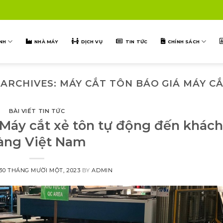
NH
NHÀ MÁY
DỊCH VỤ
TIN TỨC
CHÍNH SÁCH
 ARCHIVES:
MÁY CẮT TÔN BÁO GIÁ MÁY CẮ
BÀI VIẾT TIN TỨC
Máy cắt xẻ tôn tự động đến khách
àng Việt Nam
30 THÁNG MƯỜI MỘT, 2023
BY
ADMIN