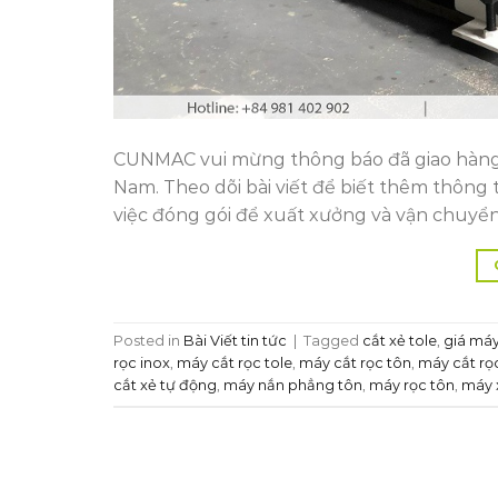
CUNMAC vui mừng thông báo đã giao hàng 
Nam. Theo dõi bài viết để biết thêm thông
việc đóng gói để xuất xưởng và vận chuyể
Posted in
Bài Viết tin tức
|
Tagged
cắt xẻ tole
,
giá máy
rọc inox
,
máy cắt rọc tole
,
máy cắt rọc tôn
,
máy cắt rọ
cắt xẻ tự động
,
máy nắn phẳng tôn
,
máy rọc tôn
,
máy 