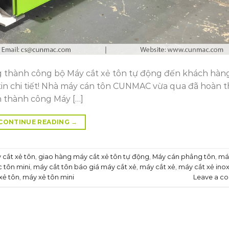
thành công bộ Máy cắt xẻ tôn tự động đến khách hàng
 tin chi tiết! Nhà máy cán tôn CUNMAC vừa qua đã hoàn 
n thành công Máy […]
CONTINUE READING
→
 cắt xẻ tôn
,
giao hàng máy cắt xẻ tôn tự động
,
Máy cán phẳng tôn
,
má
c tôn mini
,
máy cắt tôn báo giá máy cắt xẻ
,
máy cắt xẻ
,
máy cắt xẻ ino
xẻ tôn
,
máy xẻ tôn mini
Leave a c